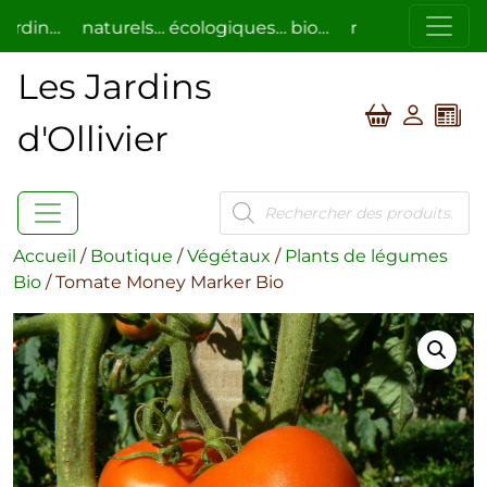
in…
naturels… écologiques… bio…
respectueux de l’ho
Les Jardins
d'Ollivier
Recherche
de
produits
Accueil
/
Boutique
/
Végétaux
/
Plants de légumes
Bio
/ Tomate Money Marker Bio