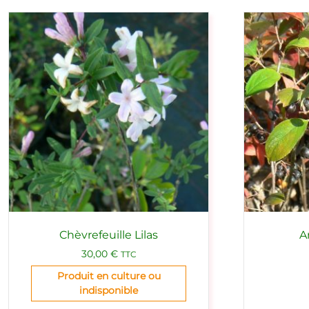
Chèvrefeuille Lilas
A
30,00
€
TTC
Produit en culture ou
indisponible