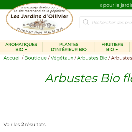
Des plantes et des produits pour le jardin…
respectueux de l’environnement.
Recherche
de
produits
AROMATIQUES
PLANTES
FRUITIERS
BIO
D’INTÉRIEUR BIO
BIO
Accueil
/
Boutique
/
Végétaux
/
Arbustes Bio
/ Arbustes 
Arbustes Bio fl
Voir les
2
résultats