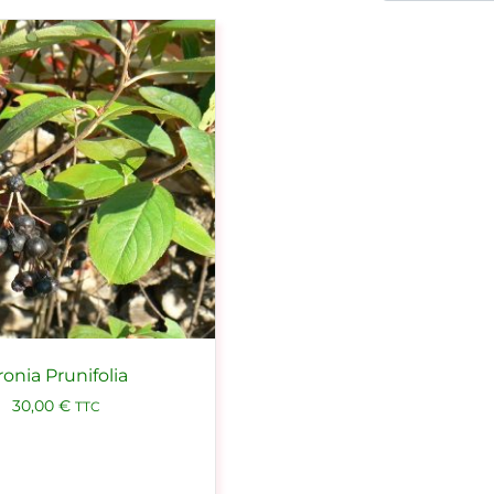
ronia Prunifolia
30,00
€
TTC