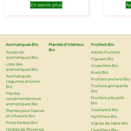
En savoir plus
Aj
Aromatiques Bio
Plantes d’intérieur
Fruitiers Bio
Bio
Toutes les
Arbres Fruitiers
aromatiques Bio
Figuiers Bio
Liste des
Groseillers Bio
aromatiques Bio
Kiwis Bio
Aromatiques
Fruitiers anciens Bio
Légumes anciens
Fruitiers grimpants
Bio
Bio
Plantes
Fruitiers arbustifs
condimentaires et
Bio
aromatiques Bio
Cassissiers Bio
Plantes pour tisanes
et infusions Bio
Myrtilliers Bio
Fines herbes Bio
Vignes de table Bio
Herbes de Provence
Caseilliers Bio