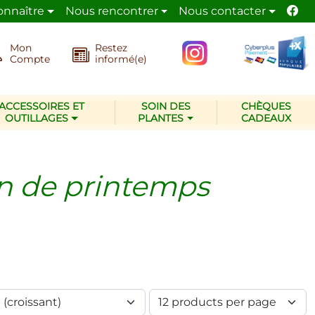
onnaître
Nous rencontrer
Nous contacter
 et de la nature.
La pépinière Les Jardins d’Ollivier
Mon
Restez
Compte
informé(e)
ACCESSOIRES ET
SOIN DES
CHÈQUES
OUTILLAGES
PLANTES
CADEAUX
ion de printemps