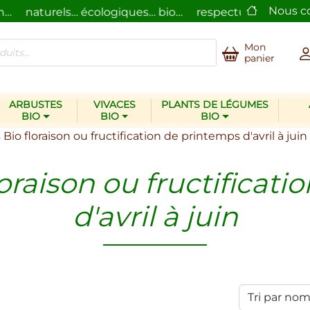
Nous c
naturels… écologiques… bio…
respectueux de l’homme
Mon
panier
ARBUSTES
VIVACES
PLANTS DE LÉGUMES
BIO
BIO
BIO
Bio floraison ou fructification de printemps d'avril à juin
oraison ou fructificat
d'avril à juin