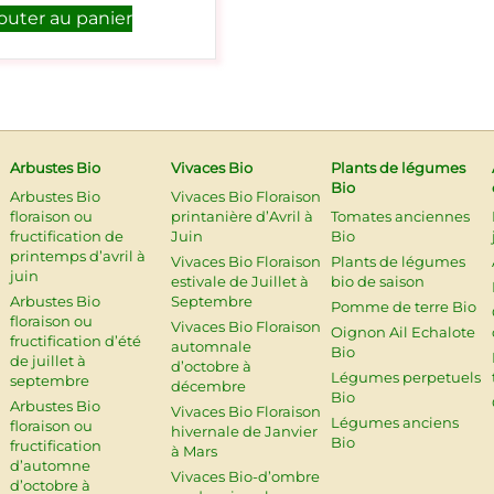
outer au panier
Arbustes Bio
Vivaces Bio
Plants de légumes
Bio
Arbustes Bio
Vivaces Bio Floraison
floraison ou
printanière d’Avril à
Tomates anciennes
fructification de
Juin
Bio
printemps d’avril à
Vivaces Bio Floraison
Plants de légumes
juin
estivale de Juillet à
bio de saison
Arbustes Bio
Septembre
Pomme de terre Bio
floraison ou
Vivaces Bio Floraison
Oignon Ail Echalote
fructification d’été
automnale
Bio
de juillet à
d’octobre à
Légumes perpetuels
septembre
décembre
Bio
Arbustes Bio
Vivaces Bio Floraison
Légumes anciens
floraison ou
hivernale de Janvier
Bio
fructification
à Mars
d’automne
Vivaces Bio-d’ombre
d’octobre à