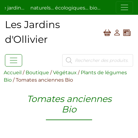
ardin…
naturels… écologiques… bio…
respectueux de l
Les Jardins
d'Ollivier
Recherche
de
produits
Accueil
/
Boutique
/
Végétaux
/
Plants de légumes
Bio
/ Tomates anciennes Bio
Tomates anciennes
Bio