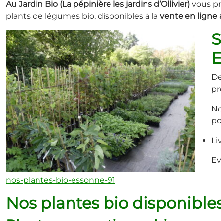
Au Jardin Bio (La pépinière les jardins d’Ollivier)
vous pro
plants de légumes bio, disponibles à la
vente en ligne 
S
E
De
pr
No
po
Li
Ev
nos-plantes-bio-essonne-91
Nos plantes bio disponible