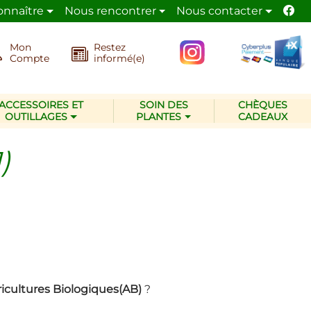
onnaître
Nous rencontrer
Nous contacter
Des
pour son activité de jardinier paysagiste
res
Mon
Restez
Compte
informé(e)
ACCESSOIRES ET
SOIN DES
CHÈQUES
OUTILLAGES
PLANTES
CADEAUX
)
icultures Biologiques(AB)
?