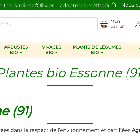
Nous c
Jardins d’Ollivier
adopte les méthodes écologiques
Mon
panier
ARBUSTES
VIVACES
PLANTS DE LÉGUMES
BIO
BIO
BIO
Plantes bio Essonne (91
e (91)
ivées dans le respect de l’environnement et certifiées
Agr