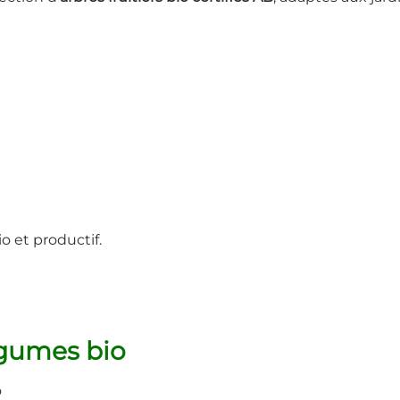
o et productif.
légumes bio
o