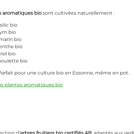
s aromatiques bio
sont cultivées naturellement :
silic bio
ym bio
marin bio
nthe bio
rsil bio
boulette bio
arfait pour une culture bio en Essonne, même en pot.
s plantes aromatiques bio
ction d’
arbres fruitiers bio certifiés AB
, adaptés aux jar