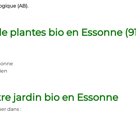
ogique (AB).
de plantes bio en Essonne (9
ssonne
tien
tre jardin bio en Essonne
er dans :