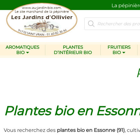
pectueux de l’homme et de la nature.
La pépinière Les 
Recherche
de
produits
AROMATIQUES
PLANTES
FRUITIERS
BIO
D’INTÉRIEUR BIO
BIO
Plantes bio en Essonn
Vous recherchez des
plantes bio en Essonne (91)
, cult