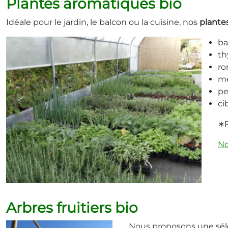
Plantes aromatiques bio
Idéale pour le jardin, le balcon ou la cuisine, nos
plante
ba
th
ro
me
pe
ci
∗P
No
Arbres fruitiers bio
Nous proposons une séle