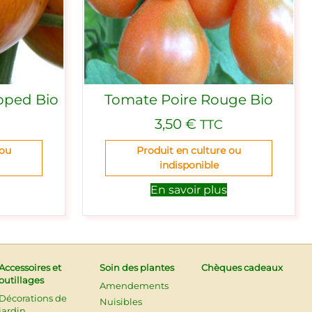
pped Bio
Tomate Poire Rouge Bio
3,50
€
TTC
 ou
Produit en culture ou
indisponible
En savoir plus
Accessoires et
Soin des plantes
Chèques cadeaux
outillages
Amendements
Décorations de
Nuisibles
jardin