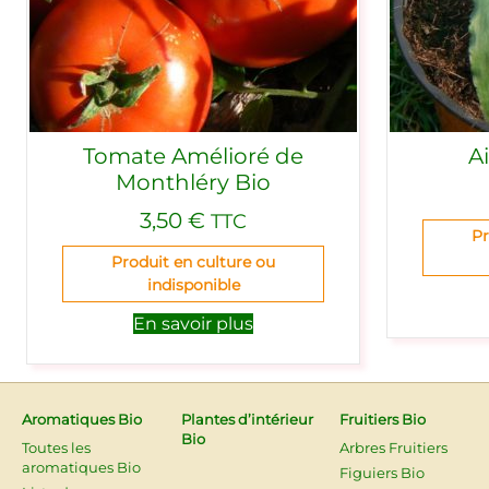
Tomate Amélioré de
A
Monthléry Bio
3,50
€
TTC
Pr
Produit en culture ou
indisponible
En savoir plus
Aromatiques Bio
Plantes d’intérieur
Fruitiers Bio
Bio
Toutes les
Arbres Fruitiers
aromatiques Bio
Figuiers Bio