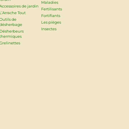
Maladies
Accessoires de jardin
Fertilisants
L’Arrache Tout
Fortifiants
Outils de
Les pièges
désherbage
Insectes
Désherbeurs
thermiques
Grelinettes