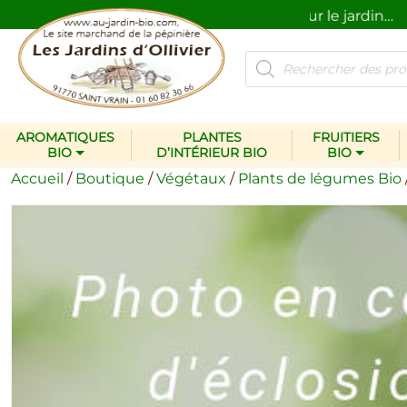
Des plantes et des produits pour le jardin…
na
Recherche
de
produits
AROMATIQUES
PLANTES
FRUITIERS
BIO
D’INTÉRIEUR BIO
BIO
Accueil
/
Boutique
/
Végétaux
/
Plants de légumes Bio