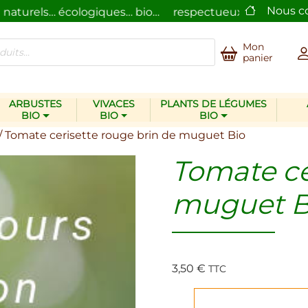
Nous c
turels… écologiques… bio…
respectueux de l’homme et 
Mon
panier
ARBUSTES
VIVACES
PLANTS DE LÉGUMES
BIO
BIO
BIO
/ Tomate cerisette rouge brin de muguet Bio
Tomate ce
muguet B
3,50
€
TTC