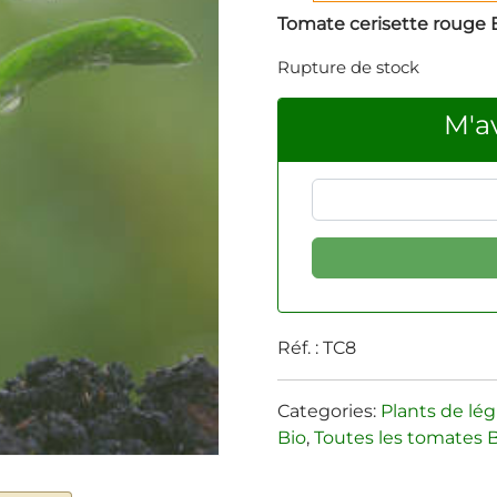
Tomate cerisette rouge B
Rupture de stock
M'av
Réf. :
TC8
Categories:
Plants de lé
Bio
,
Toutes les tomates 