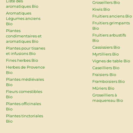
Liste des
Groseillers Bio
aromatiques Bio
Kiwis Bio
Aromatiques
Fruitiers anciens Bio
Légumes anciens
Fruitiers grimpants
Bio
Bio
Plantes
Fruitiers arbustifs
condimentaires et
Bio
aromatiques Bio
Cassissiers Bio
Plantes pour tisanes
et infusions Bio
Myrtilliers Bio
Fines herbes Bio
Vignes de table Bio
Herbes de Provence
Caseilliers Bio
Bio
Fraisiers-Bio
Plantes médiévales
Framboisiers Bio
Bio
Mûriers Bio
Fleurs comestibles
Groseilliers à
Bio
maquereau Bio
Plantes officinales
Bio
Plantes tinctoriales
Bio