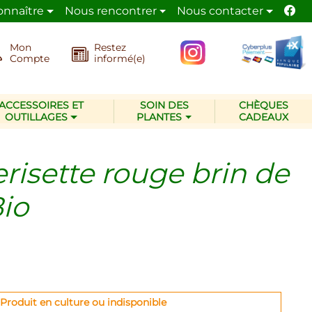
onnaître
Nous rencontrer
Nous contacter
de la nature.
La pépinière Les Jardins d’Ollivier
adop
Mon
Restez
Compte
informé(e)
ACCESSOIRES ET
SOIN DES
CHÈQUES
OUTILLAGES
PLANTES
CADEAUX
risette rouge brin de
io
Produit en culture ou indisponible