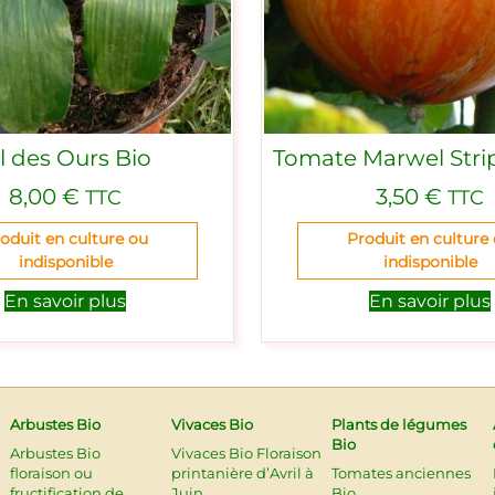
il des Ours Bio
Tomate Marwel Stri
8,00
€
3,50
€
TTC
TTC
oduit en culture ou
Produit en culture
indisponible
indisponible
En savoir plus
En savoir plus
Arbustes Bio
Vivaces Bio
Plants de légumes
Bio
Arbustes Bio
Vivaces Bio Floraison
floraison ou
printanière d’Avril à
Tomates anciennes
fructification de
Juin
Bio