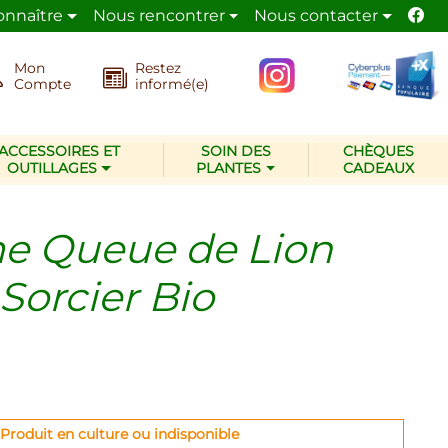
onnaître
Nous rencontrer
Nous contacter
t de la nature.
La pépinière Les Jardins d’Ollivier
ad
Mon
Restez
Compte
informé(e)
ACCESSOIRES ET
SOIN DES
CHÈQUES
OUTILLAGES
PLANTES
CADEAUX
e Queue de Lion
Sorcier Bio
Produit en culture ou indisponible