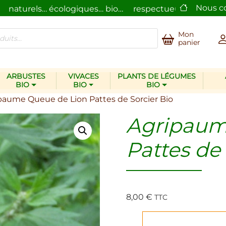
Nous c
naturels… écologiques… bio…
respectueux de l’homme e
Mon
panier
ARBUSTES
VIVACES
PLANTS DE LÉGUMES
BIO
BIO
BIO
paume Queue de Lion Pattes de Sorcier Bio
Agripaum
Pattes de 
8,00
€
TTC