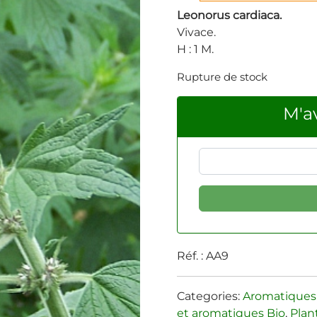
Leonorus cardiaca.
Vivace.
H : 1 M.
Rupture de stock
M'av
Réf. :
AA9
Categories:
Aromatiques
et aromatiques Bio
,
Plan