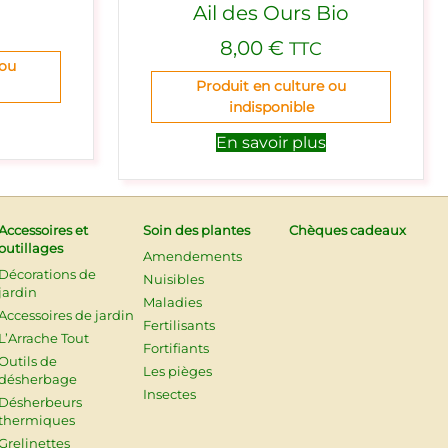
Ail des Ours Bio
8,00
€
TTC
 ou
Produit en culture ou
indisponible
En savoir plus
Accessoires et
Soin des plantes
Chèques cadeaux
outillages
Amendements
Décorations de
Nuisibles
jardin
Maladies
Accessoires de jardin
Fertilisants
L’Arrache Tout
Fortifiants
Outils de
Les pièges
désherbage
Insectes
Désherbeurs
thermiques
Grelinettes