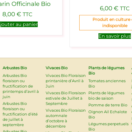
in Officinale Bio
6,00
€
TTC
8,00
€
TTC
Produit en culture
jouter au panier
indisponible
En savoir plus
Arbustes Bio
Vivaces Bio
Plants de légumes
Bio
Arbustes Bio
Vivaces Bio Floraison
floraison ou
printanière d’Avril à
Tomates anciennes
fructification de
Juin
Bio
printemps d’avril à
Vivaces Bio Floraison
Plants de légumes
juin
estivale de Juillet à
bio de saison
Arbustes Bio
Septembre
Pomme de terre Bio
floraison ou
Vivaces Bio Floraison
Oignon Ail Echalote
fructification d’été
automnale
Bio
de juillet à
d’octobre à
Légumes perpetuels
septembre
décembre
Bio
Arbustes Bio