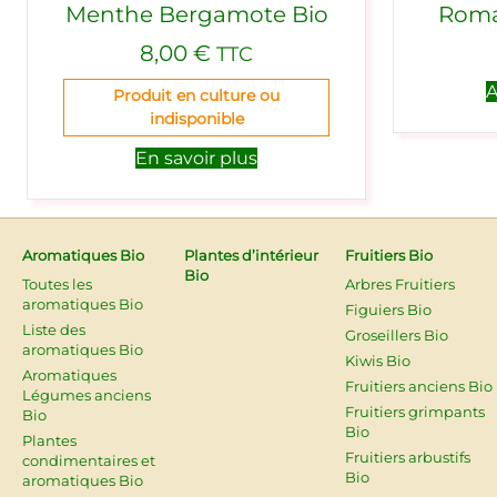
Menthe Bergamote Bio
Romar
8,00
€
TTC
A
Produit en culture ou
indisponible
En savoir plus
Aromatiques Bio
Plantes d’intérieur
Fruitiers Bio
Bio
Toutes les
Arbres Fruitiers
aromatiques Bio
Figuiers Bio
Liste des
Groseillers Bio
aromatiques Bio
Kiwis Bio
Aromatiques
Fruitiers anciens Bio
Légumes anciens
Fruitiers grimpants
Bio
Bio
Plantes
Fruitiers arbustifs
condimentaires et
Bio
aromatiques Bio