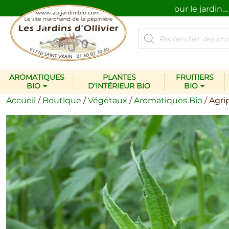
Des plantes et des produits pour le jardin…
respectueux de l’environnement.
Recherche
de
produits
AROMATIQUES
PLANTES
FRUITIERS
BIO
D’INTÉRIEUR BIO
BIO
Accueil
/
Boutique
/
Végétaux
/
Aromatiques Bio
/ Agri