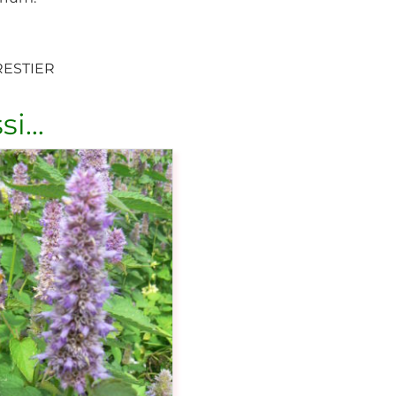
ESTIER
si…