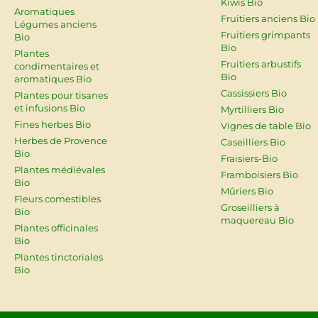
Kiwis Bio
Aromatiques
Fruitiers anciens Bio
Légumes anciens
Fruitiers grimpants
Bio
Bio
Plantes
Fruitiers arbustifs
condimentaires et
Bio
aromatiques Bio
Cassissiers Bio
Plantes pour tisanes
et infusions Bio
Myrtilliers Bio
Fines herbes Bio
Vignes de table Bio
Herbes de Provence
Caseilliers Bio
Bio
Fraisiers-Bio
Plantes médiévales
Framboisiers Bio
Bio
Mûriers Bio
Fleurs comestibles
Groseilliers à
Bio
maquereau Bio
Plantes officinales
Bio
Plantes tinctoriales
Bio