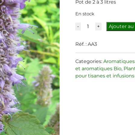
Pot de 2 à 3 litres
En stock
Quantité
Ajouter au
Réf. :
AA3
Categories:
Aromatiques
et aromatiques Bio
,
Plan
pour tisanes et infusions