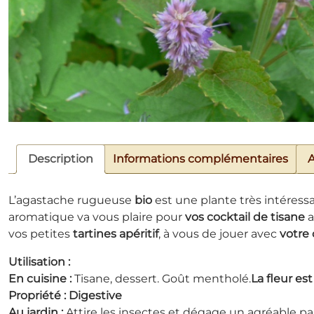
Description
Informations complémentaires
A
L’agastache rugueuse
bio
est une plante très intéres
aromatique va vous plaire pour
vos cocktail de tisane
a
vos petites
tartines apéritif
, à vous de jouer avec
votre 
Utilisation :
En cuisine :
Tisane, dessert. Goût mentholé.
La fleur es
Propriété : Digestive
Au jardin :
Attire les insectes et dégage un agréable p