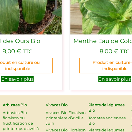
il des Ours Bio
Menthe Eau de Col
8,00
€
8,00
€
TTC
TTC
oduit en culture ou
Produit en culture
indisponible
indisponible
En savoir plus
En savoir plus
Arbustes Bio
Vivaces Bio
Plants de légumes
Bio
Arbustes Bio
Vivaces Bio Floraison
floraison ou
printanière d’Avril à
Tomates anciennes
fructification de
Juin
Bio
printemps d’avril à
Vivaces Bio Floraison
Plants de légumes