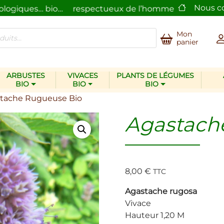
Nous c
s… bio…
respectueux de l’homme et de la nature.
La 
Mon
panier
ARBUSTES
VIVACES
PLANTS DE LÉGUMES
BIO
BIO
BIO
stache Rugueuse Bio
Agastach
8,00
€
TTC
Agastache rugosa
Vivace
Hauteur 1,20 M