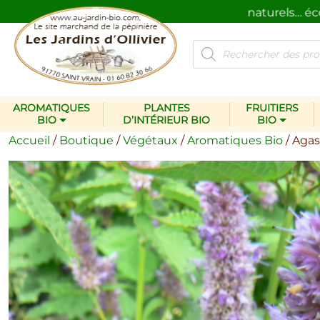
s et des produits pour le jardin…
naturels… écologique
Recherche
de
produits
AROMATIQUES
PLANTES
FRUITIERS
BIO
D’INTÉRIEUR BIO
BIO
Accueil
/
Boutique
/
Végétaux
/
Aromatiques Bio
/ Aga