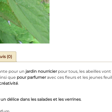
vis (0)
sante pour un
jardin nourricier
pour tous, les abeilles vont 
insi que
pour parfumer
avec ces fleurs et les jeunes feui
créativité
.
t un délice dans les salades et les verrines
.
arfum.