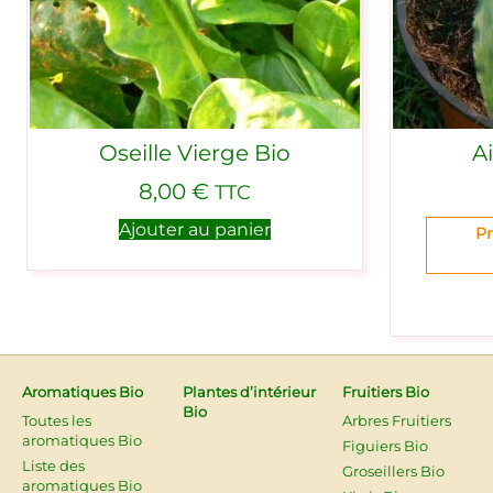
Oseille Vierge Bio
A
8,00
€
TTC
Ajouter au panier
Pr
Aromatiques Bio
Plantes d’intérieur
Fruitiers Bio
Bio
Toutes les
Arbres Fruitiers
aromatiques Bio
Figuiers Bio
Liste des
Groseillers Bio
aromatiques Bio