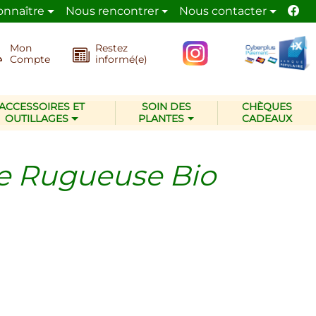
onnaître
Nous rencontrer
Nous contacter
pépinière Les Jardins d’Ollivier
adopte les méthodes é
Mon
Restez
Compte
informé(e)
ACCESSOIRES ET
SOIN DES
CHÈQUES
OUTILLAGES
PLANTES
CADEAUX
e Rugueuse Bio