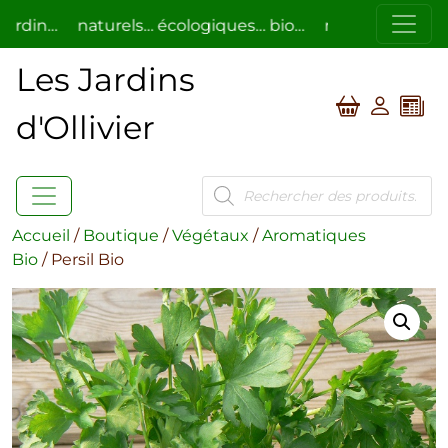
din…
naturels… écologiques… bio…
respectueux de l’h
Les Jardins
d'Ollivier
Recherche
de
produits
Accueil
/
Boutique
/
Végétaux
/
Aromatiques
Bio
/ Persil Bio