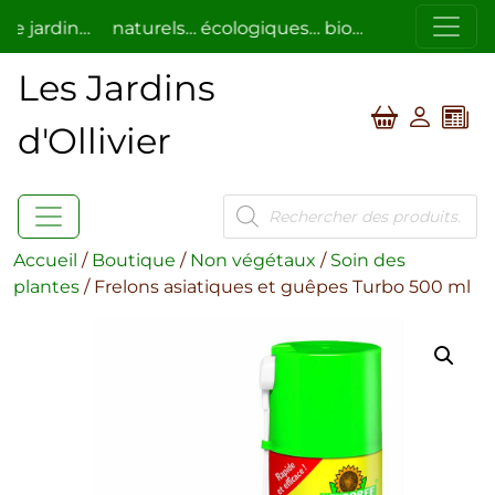
jardin…
naturels… écologiques… bio…
respectueux de 
Les Jardins
d'Ollivier
Recherche
de
produits
Accueil
/
Boutique
/
Non végétaux
/
Soin des
plantes
/ Frelons asiatiques et guêpes Turbo 500 ml