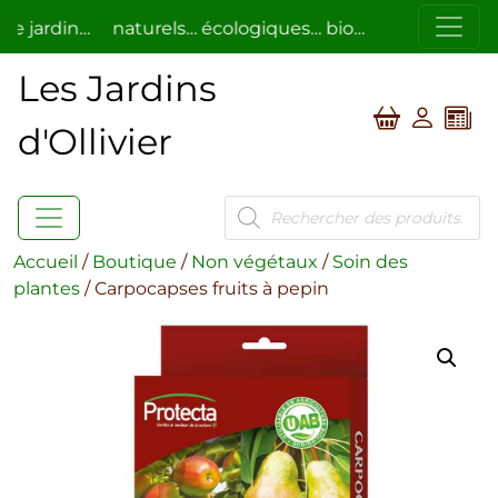
ardin…
naturels… écologiques… bio…
respectueux de l
Les Jardins
d'Ollivier
Recherche
de
produits
Accueil
/
Boutique
/
Non végétaux
/
Soin des
plantes
/ Carpocapses fruits à pepin