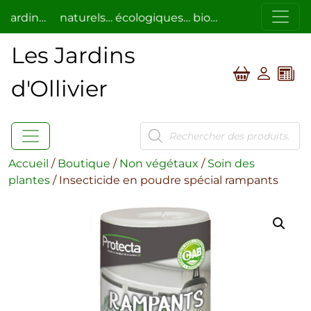
rdin…
naturels… écologiques… bio…
respectueux de l’
Les Jardins
d'Ollivier
Recherche
de
produits
Accueil
/
Boutique
/
Non végétaux
/
Soin des
plantes
/ Insecticide en poudre spécial rampants