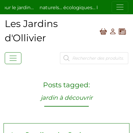
ur le jardin…
naturels… écologiques… bio…
respectue
ent.
Les Jardins
d'Ollivier
Recherche
de
produits
Posts tagged:
jardin à découvrir