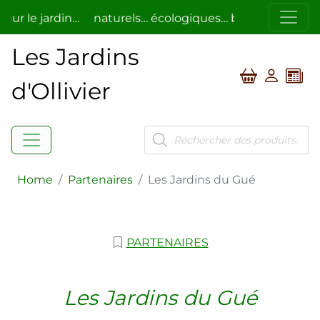
our le jardin…
naturels… écologiques… bio…
respectue
ent.
Les Jardins
d'Ollivier
Recherche
de
produits
Home
/
Partenaires
/
Les Jardins du Gué
PARTENAIRES
Les Jardins du Gué