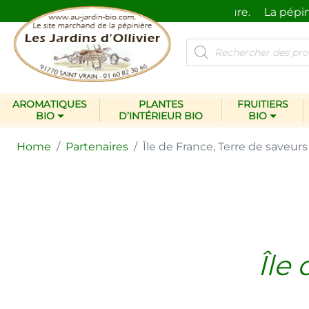
respectueux de l’homme et de la nature.
La pépinièr
AROMATIQUES
PLANTES
FRUITIERS
BIO
D’INTÉRIEUR BIO
BIO
Home
/
Partenaires
/
Île de France, Terre de saveurs
Île