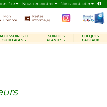
onnaître
Nous rencontrer
Nous contacter
ues
pour son activité de jardinier paysagiste
Mon
Restez
Compte
informé(e)
ACCESSOIRES ET
SOIN DES
CHÈQUES
OUTILLAGES
PLANTES
CADEAUX
eurs