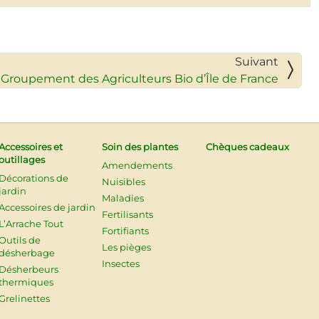
Suivant
e Groupement des Agriculteurs Bio d’Île de France
Accessoires et
Soin des plantes
Chèques cadeaux
outillages
Amendements
Décorations de
Nuisibles
jardin
Maladies
Accessoires de jardin
Fertilisants
L’Arrache Tout
Fortifiants
Outils de
Les pièges
désherbage
Insectes
Désherbeurs
thermiques
Grelinettes