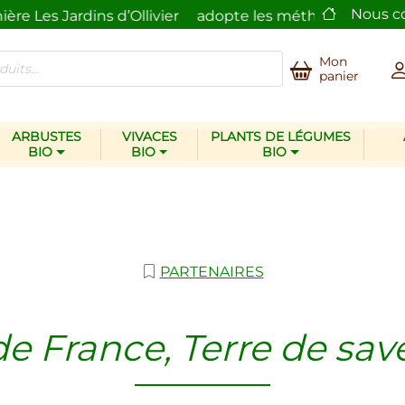
Nous c
e Les Jardins d’Ollivier
adopte les méthodes écologiq
Mon
panier
ARBUSTES
VIVACES
PLANTS DE LÉGUMES
BIO
BIO
BIO
PARTENAIRES
 de France, Terre de sav