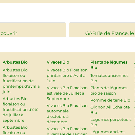
écouvrir
GAB Île de France, l
Arbustes Bio
Vivaces Bio
Plants de légumes
Bio
Arbustes Bio
Vivaces Bio Floraison
floraison ou
printanière d’Avril à
Tomates anciennes
fructification de
Juin
Bio
printemps d’avril à
Vivaces Bio Floraison
Plants de légumes
juin
estivale de Juillet à
bio de saison
Arbustes Bio
Septembre
Pomme de terre Bio
floraison ou
Vivaces Bio Floraison
Oignon Ail Echalote
fructification d’été
automnale
Bio
de juillet à
d’octobre à
Légumes perpetuels
septembre
décembre
Bio
Arbustes Bio
Vivaces Bio Floraison
Légumes anciens
floraison ou
hivernale de Janvier