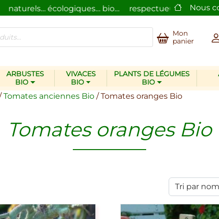
Nous c
aturels… écologiques… bio…
respectueux de l’homme et
Mon
panier
ARBUSTES
VIVACES
PLANTS DE LÉGUMES
BIO
BIO
BIO
/
Tomates anciennes Bio
/ Tomates oranges Bio
Tomates oranges Bio