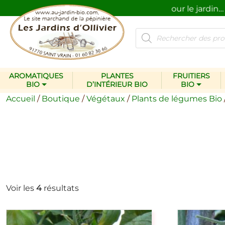
Des plantes et des produits pour le jardin…
n
Recherche
de
produits
AROMATIQUES
PLANTES
FRUITIERS
BIO
D’INTÉRIEUR BIO
BIO
Accueil
/
Boutique
/
Végétaux
/
Plants de légumes Bio
Voir les
4
résultats