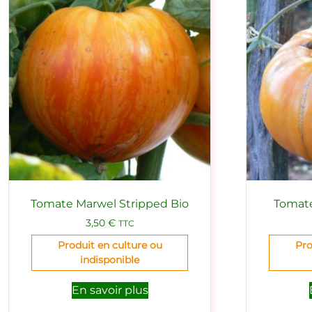
Tomate Marwel Stripped Bio
Tomat
3,50
€
TTC
Produit en culture ou
Pro
indisponible
En savoir plus