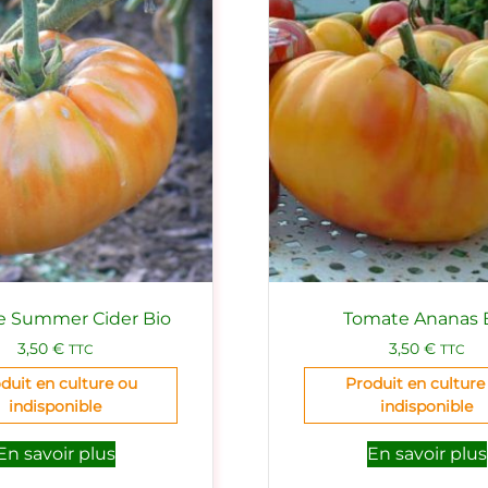
e Summer Cider Bio
Tomate Ananas 
3,50
€
3,50
€
TTC
TTC
duit en culture ou
Produit en culture
indisponible
indisponible
En savoir plus
En savoir plus