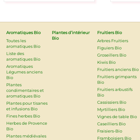
Aromatiques Bio
Plantes d’intérieur
Fruitiers Bio
Bio
Toutes les
Arbres Fruitiers
aromatiques Bio
Figuiers Bio
Liste des
Groseillers Bio
aromatiques Bio
Kiwis Bio
Aromatiques
Fruitiers anciens Bio
Légumes anciens
Fruitiers grimpants
Bio
Bio
Plantes
Fruitiers arbustifs
condimentaires et
Bio
aromatiques Bio
Cassissiers Bio
Plantes pour tisanes
et infusions Bio
Myrtilliers Bio
Fines herbes Bio
Vignes de table Bio
Herbes de Provence
Caseilliers Bio
Bio
Fraisiers-Bio
Plantes médiévales
Framboisiers Bio