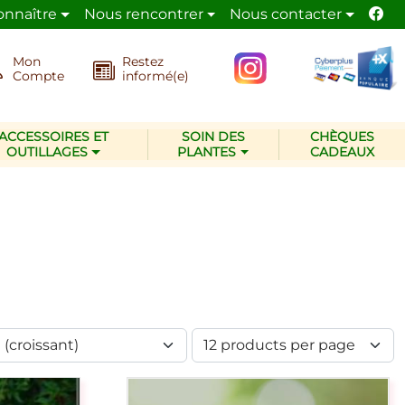
onnaître
Nous rencontrer
Nous contacter
 de la nature.
La pépinière Les Jardins d’Ollivier
ado
Mon
Restez
Compte
informé(e)
ACCESSOIRES ET
SOIN DES
CHÈQUES
OUTILLAGES
PLANTES
CADEAUX