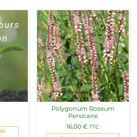
Polygonum Roseum
Persicaire
16,00
€
TTC
 ou