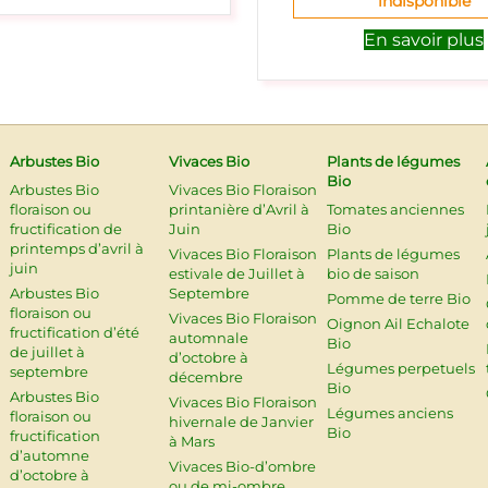
indisponible
En savoir plus
Arbustes Bio
Vivaces Bio
Plants de légumes
Bio
Arbustes Bio
Vivaces Bio Floraison
floraison ou
printanière d’Avril à
Tomates anciennes
fructification de
Juin
Bio
printemps d’avril à
Vivaces Bio Floraison
Plants de légumes
juin
estivale de Juillet à
bio de saison
Arbustes Bio
Septembre
Pomme de terre Bio
floraison ou
Vivaces Bio Floraison
Oignon Ail Echalote
fructification d’été
automnale
Bio
de juillet à
d’octobre à
Légumes perpetuels
septembre
décembre
Bio
Arbustes Bio
Vivaces Bio Floraison
Légumes anciens
floraison ou
hivernale de Janvier
Bio
fructification
à Mars
d’automne
Vivaces Bio-d’ombre
d’octobre à
ou de mi-ombre