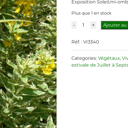
Exposition Soleil,mi-om
Plus que 1 en stock
Quantité
Ajouter au
Réf. :
VI3340
Categories:
Végétaux
,
Vi
estivale de Juillet à Se