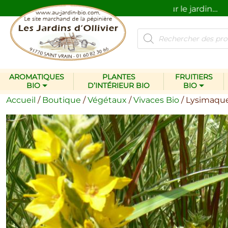
Des plantes et des produits pour le jardin…
na
Recherche
de
produits
AROMATIQUES
PLANTES
FRUITIERS
BIO
D’INTÉRIEUR BIO
BIO
Accueil
/
Boutique
/
Végétaux
/
Vivaces Bio
/ Lysimaqu