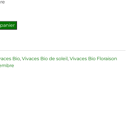
bre
 panier
vaces Bio
,
Vivaces Bio de soleil
,
Vivaces Bio Floraison
ptembre