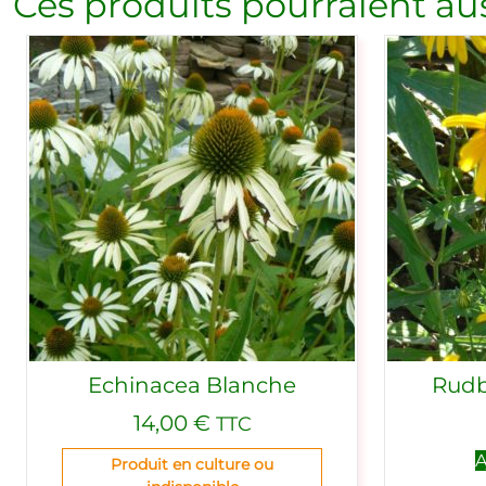
Ces produits pourraient aus
Echinacea Blanche
Rudb
14,00
€
TTC
A
Produit en culture ou