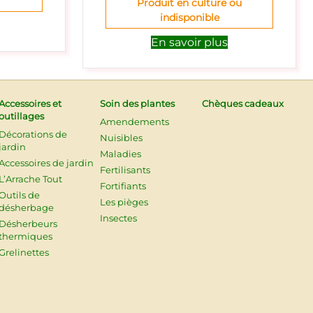
Produit en culture ou
indisponible
En savoir plus
Accessoires et
Soin des plantes
Chèques cadeaux
outillages
Amendements
Décorations de
Nuisibles
jardin
Maladies
Accessoires de jardin
Fertilisants
L’Arrache Tout
Fortifiants
Outils de
Les pièges
désherbage
Insectes
Désherbeurs
thermiques
Grelinettes