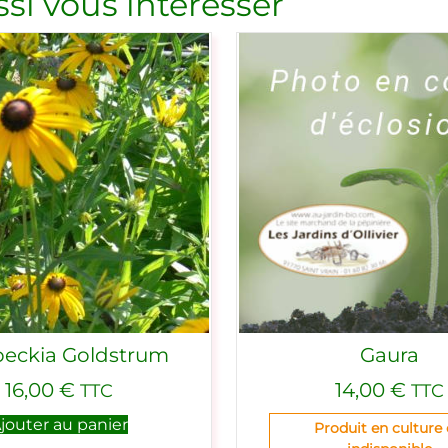
si vous intéresser
eckia Goldstrum
Gaura
16,00
€
14,00
€
TTC
TTC
jouter au panier
Produit en culture