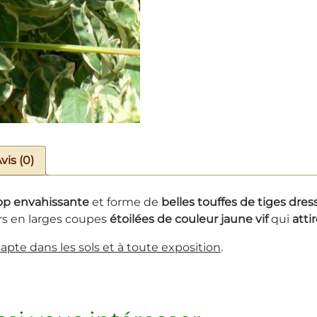
vis (0)
rop envahissante
et forme de
belles touffes de tiges dre
urs en larges coupes
étoilées de couleur jaune vif
qui
atti
dapte dans les sols et à toute exposition
.