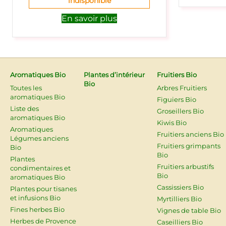
indisponible
En savoir plus
Aromatiques Bio
Plantes d’intérieur
Fruitiers Bio
Bio
Toutes les
Arbres Fruitiers
aromatiques Bio
Figuiers Bio
Liste des
Groseillers Bio
aromatiques Bio
Kiwis Bio
Aromatiques
Fruitiers anciens Bio
Légumes anciens
Fruitiers grimpants
Bio
Bio
Plantes
Fruitiers arbustifs
condimentaires et
Bio
aromatiques Bio
Cassissiers Bio
Plantes pour tisanes
et infusions Bio
Myrtilliers Bio
Fines herbes Bio
Vignes de table Bio
Herbes de Provence
Caseilliers Bio