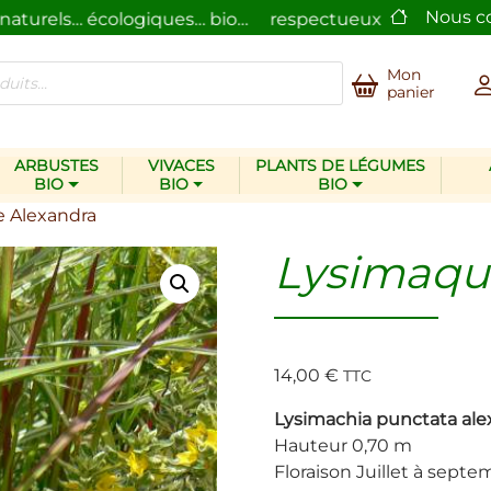
Nous c
turels… écologiques… bio…
respectueux de l’homme et 
Mon
panier
ARBUSTES
VIVACES
PLANTS DE LÉGUMES
BIO
BIO
BIO
e Alexandra
Lysimaqu
14,00
€
TTC
Lysimachia punctata ale
Hauteur 0,70 m
Floraison Juillet à sept