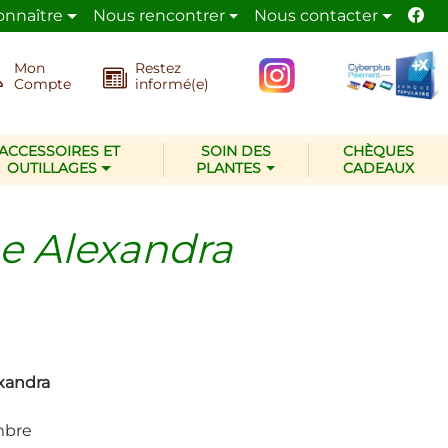
onnaître
Nous rencontrer
Nous contacter
de la nature.
La pépinière Les Jardins d’Ollivier
adop
Mon
Restez
Compte
informé(e)
ACCESSOIRES ET
SOIN DES
CHÈQUES
OUTILLAGES
PLANTES
CADEAUX
e Alexandra
xandra
embre