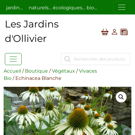
rdin…
naturels… écologiques… bio…
respectueux de l’
Les Jardins
d'Ollivier
Recherche
de
produits
Accueil
/
Boutique
/
Végétaux
/
Vivaces
Bio
/ Echinacea Blanche