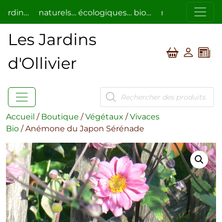
in…
naturels… écologiques… bio…
respectueux de l’ho
Les Jardins
d'Ollivier
Recherche
de
produits
Accueil
/
Boutique
/
Végétaux
/
Vivaces
Bio
/ Anémone du Japon Sérénade