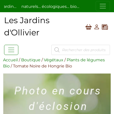
din…
naturels… écologiques… bio…
respectueux de l’
Les Jardins
d'Ollivier
Recherche
de
produits
Accueil
/
Boutique
/
Végétaux
/
Plants de légumes
Bio
/ Tomate Noire de Hongrie Bio