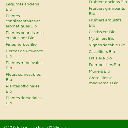
Fruitiers anciens Bio
Légumes anciens
Fruitiers grimpants
Bio
Bio
Plantes
Fruitiers arbustifs
condimentaires et
Bio
aromatiques Bio
Cassissiers Bio
Plantes pour tisanes
et infusions Bio
Myrtilliers Bio
Fines herbes Bio
Vignes de table Bio
Herbes de Provence
Caseilliers Bio
Bio
Fraisiers-Bio
Plantes médiévales
Framboisiers Bio
Bio
Mûriers Bio
Fleurs comestibles
Groseilliers à
Bio
maquereau Bio
Plantes officinales
Bio
Plantes tinctoriales
Bio
© 2026
Les Jardins d'Ollivier