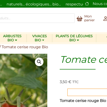
Nous c
naturels… écologiques… bio…
respectueux de l’homme 
Mon
panier
ARBUSTES
VIVACES
PLANTS DE LÉGUMES
BIO
BIO
BIO
/ Tomate cerise rouge Bio
Tomate ce
3,50
€
TTC
Tomate cerise rouge Bio 