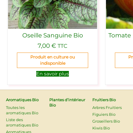
Oseille Sanguine Bio
Tomate 
7,00
€
TTC
Produit en culture ou
Pr
indisponible
En savoir plus
Aromatiques Bio
Plantes d’intérieur
Fruitiers Bio
Bio
Toutes les
Arbres Fruitiers
aromatiques Bio
Figuiers Bio
Liste des
Groseillers Bio
aromatiques Bio
Kiwis Bio
Aromatiques