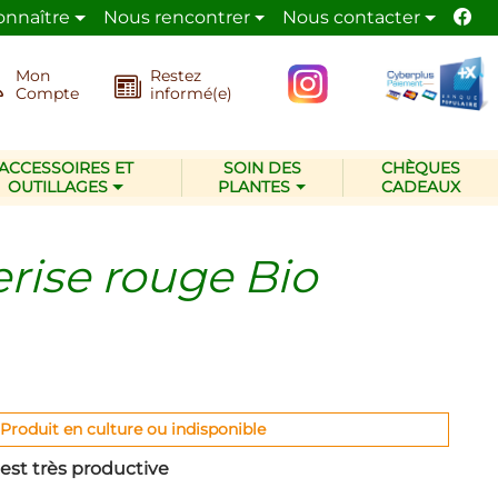
onnaître
Nous rencontrer
Nous contacter
et de la nature.
La pépinière Les Jardins d’Ollivier
a
Mon
Restez
Compte
informé(e)
ACCESSOIRES ET
SOIN DES
CHÈQUES
OUTILLAGES
PLANTES
CADEAUX
rise rouge Bio
Produit en culture ou indisponible
est très productive