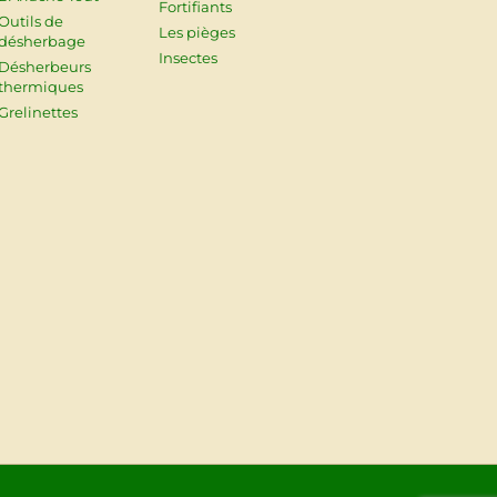
Fortifiants
Outils de
Les pièges
désherbage
Insectes
Désherbeurs
thermiques
Grelinettes