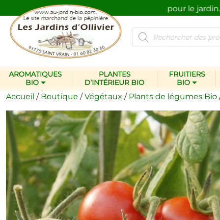
Des plantes et des produits pour le jardin…
respectueux de l’environnement.
Recherche
de
produits
AROMATIQUES
PLANTES
FRUITIERS
BIO
D’INTÉRIEUR BIO
BIO
Accueil
/
Boutique
/
Végétaux
/
Plants de légumes Bio