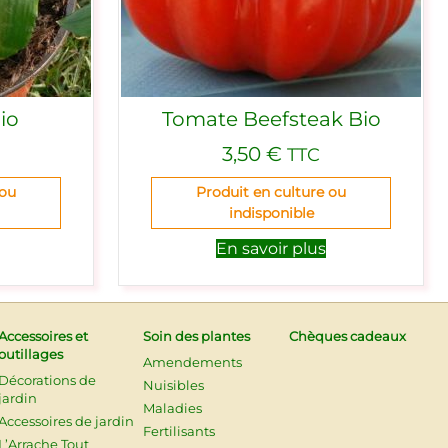
io
Tomate Beefsteak Bio
3,50
€
TTC
 ou
Produit en culture ou
indisponible
En savoir plus
Accessoires et
Soin des plantes
Chèques cadeaux
outillages
Amendements
Décorations de
Nuisibles
jardin
Maladies
Accessoires de jardin
Fertilisants
L’Arrache Tout