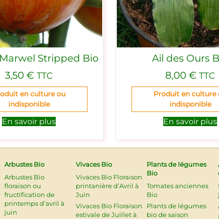
Marwel Stripped Bio
Ail des Ours B
3,50
€
8,00
€
TTC
TTC
oduit en culture ou
Produit en culture
indisponible
indisponible
En savoir plus
En savoir plus
Arbustes Bio
Vivaces Bio
Plants de légumes
Bio
Arbustes Bio
Vivaces Bio Floraison
floraison ou
printanière d’Avril à
Tomates anciennes
fructification de
Juin
Bio
printemps d’avril à
Vivaces Bio Floraison
Plants de légumes
juin
estivale de Juillet à
bio de saison