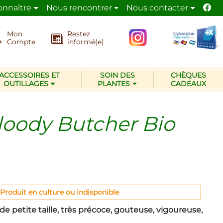
onnaître
Nous rencontrer
Nous contacter
de la nature.
La pépinière Les Jardins d’Ollivier
adop
Mon
Restez
Compte
informé(e)
ACCESSOIRES ET
SOIN DES
CHÈQUES
OUTILLAGES
PLANTES
CADEAUX
loody Butcher Bio
Produit en culture ou indisponible
e petite taille, très précoce, gouteuse, vigoureuse,