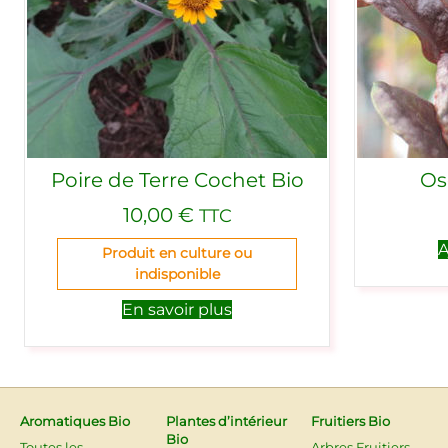
Poire de Terre Cochet Bio
Os
10,00
€
TTC
A
Produit en culture ou
indisponible
En savoir plus
Aromatiques Bio
Plantes d’intérieur
Fruitiers Bio
Bio
Toutes les
Arbres Fruitiers