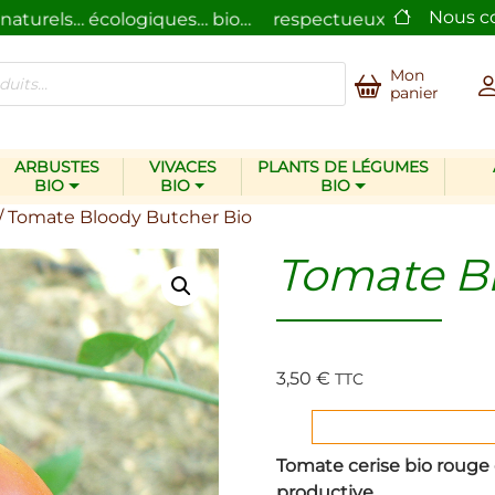
Nous c
turels… écologiques… bio…
respectueux de l’homme et 
Mon
panier
ARBUSTES
VIVACES
PLANTS DE LÉGUMES
BIO
BIO
BIO
/ Tomate Bloody Butcher Bio
Tomate B
3,50
€
TTC
Tomate cerise bio rouge d
productive
.