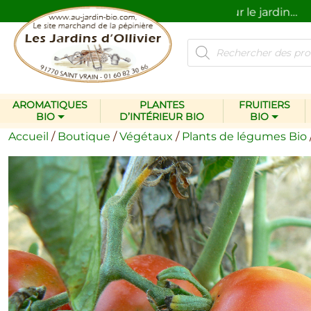
Des plantes et des produits pour le jardin…
na
Recherche
de
produits
AROMATIQUES
PLANTES
FRUITIERS
BIO
D’INTÉRIEUR BIO
BIO
Accueil
/
Boutique
/
Végétaux
/
Plants de légumes Bio