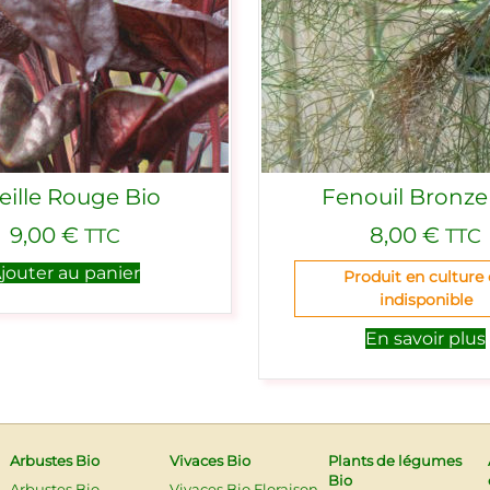
eille Rouge Bio
Fenouil Bronze
9,00
€
8,00
€
TTC
TTC
jouter au panier
Produit en culture
indisponible
En savoir plus
Arbustes Bio
Vivaces Bio
Plants de légumes
Bio
Arbustes Bio
Vivaces Bio Floraison