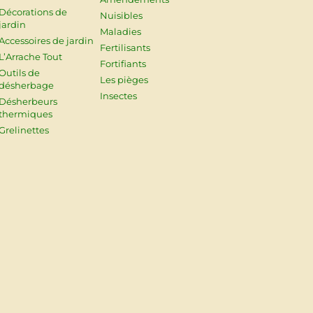
Décorations de
Nuisibles
jardin
Maladies
Accessoires de jardin
Fertilisants
L’Arrache Tout
Fortifiants
Outils de
Les pièges
désherbage
Insectes
Désherbeurs
thermiques
Grelinettes