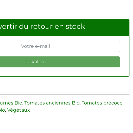
ertir du retour en stock
gumes Bio
,
Tomates anciennes Bio
,
Tomates précoce
Bio
,
Végétaux