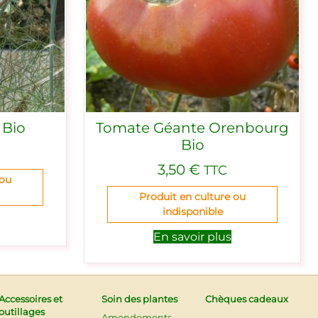
 Bio
Tomate Géante Orenbourg
Bio
3,50
€
TTC
 ou
Produit en culture ou
indisponible
En savoir plus
Accessoires et
Soin des plantes
Chèques cadeaux
outillages
Amendements