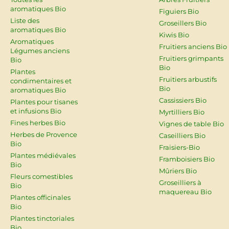
aromatiques Bio
Figuiers Bio
Liste des
Groseillers Bio
aromatiques Bio
Kiwis Bio
Aromatiques
Fruitiers anciens Bio
Légumes anciens
Fruitiers grimpants
Bio
Bio
Plantes
Fruitiers arbustifs
condimentaires et
Bio
aromatiques Bio
Cassissiers Bio
Plantes pour tisanes
et infusions Bio
Myrtilliers Bio
Fines herbes Bio
Vignes de table Bio
Herbes de Provence
Caseilliers Bio
Bio
Fraisiers-Bio
Plantes médiévales
Framboisiers Bio
Bio
Mûriers Bio
Fleurs comestibles
Groseilliers à
Bio
maquereau Bio
Plantes officinales
Bio
Plantes tinctoriales
Bio