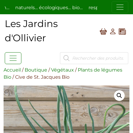
naturels… écologiques… bio…
respectueux de l’homme
Les Jardins
d'Ollivier
Recherche
de
produits
Accueil
/
Boutique
/
Végétaux
/
Plants de légumes
Bio
/ Cive de St. Jacques Bio