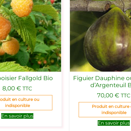
isier Fallgold Bio
Figuier Dauphine 
d’Argenteuil 
8,00
€
TTC
70,00
€
TTC
oduit en culture ou
indisponible
Produit en culture
indisponible
En savoir plus
En savoir plus