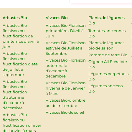
Arbustes Bio
Vivaces Bio
Plants de légumes
Bio
Arbustes Bio
Vivaces Bio Floraison
floraison ou
printanière d’Avril à
Tomates anciennes
fructification de
Juin
Bio
printemps d’avril à
Vivaces Bio Floraison
Plants de légumes
juin
estivale de Juillet à
bio de saison
Arbustes Bio
Septembre
Pomme de terre Bio
floraison ou
Vivaces Bio Floraison
Oignon Ail Echalote
fructification d’été
automnale
Bio
de juillet à
d’octobre à
Légumes perpetuels
septembre
décembre
Bio
Arbustes Bio
Vivaces Bio Floraison
Légumes anciens
floraison ou
hivernale de Janvier
Bio
fructification
à Mars
d’automne
Vivaces Bio-d’ombre
d’octobre à
ou de mi-ombre
décembre
Vivaces Bio de soleil
Arbustes Bio
floraison ou
fructification d’hiver
de janvier à mars