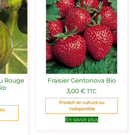
ou Rouge
Fraisier Gentonova Bio
Bio
3,00
€
TTC
Produit en culture ou
indisponible
 ou
En savoir plus