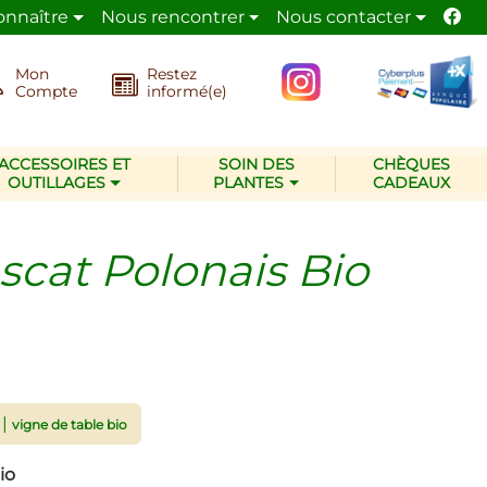
onnaître
Nous rencontrer
Nous contacter
De
pour son activité de jardinier paysagiste
re
Mon
Restez
Compte
informé(e)
ACCESSOIRES ET
SOIN DES
CHÈQUES
OUTILLAGES
PLANTES
CADEAUX
scat Polonais Bio
|
vigne de table bio
io