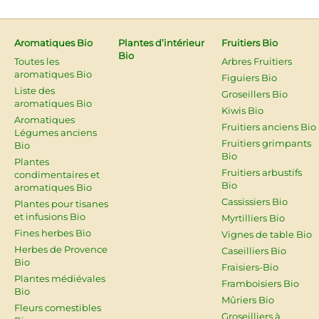
Aromatiques Bio
Plantes d’intérieur
Fruitiers Bio
Bio
Toutes les
Arbres Fruitiers
aromatiques Bio
Figuiers Bio
Liste des
Groseillers Bio
aromatiques Bio
Kiwis Bio
Aromatiques
Fruitiers anciens Bio
Légumes anciens
Fruitiers grimpants
Bio
Bio
Plantes
Fruitiers arbustifs
condimentaires et
Bio
aromatiques Bio
Cassissiers Bio
Plantes pour tisanes
et infusions Bio
Myrtilliers Bio
Fines herbes Bio
Vignes de table Bio
Herbes de Provence
Caseilliers Bio
Bio
Fraisiers-Bio
Plantes médiévales
Framboisiers Bio
Bio
Mûriers Bio
Fleurs comestibles
Groseilliers à