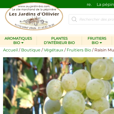
spectueux de l’homme et de la nature.
La pépinière Les
Recherche
de
produits
AROMATIQUES
PLANTES
FRUITIERS
BIO
D’INTÉRIEUR BIO
BIO
Accueil
/
Boutique
/
Végétaux
/
Fruitiers Bio
/ Raisin Mu