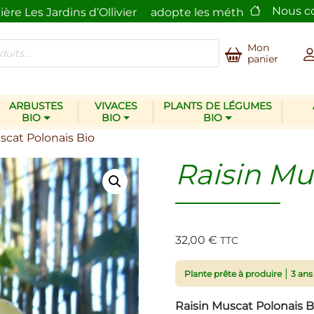
Nous c
 Jardins d’Ollivier
adopte les méthodes écologiques
Mon
panier
ARBUSTES
VIVACES
PLANTS DE LÉGUMES
BIO
BIO
BIO
scat Polonais Bio
Raisin Mu
32,00
€
TTC
|
Plante prête à produire
3 ans
Raisin Muscat Polonais B