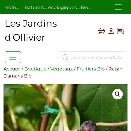
 jardin…
naturels… écologiques… bio…
respectueux de
Les Jardins
d'Ollivier
Recherche
de
produits
Accueil
/
Boutique
/
Végétaux
/
Fruitiers Bio
/ Raisin
Damaris Bio