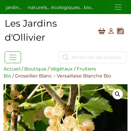
ardin…
naturels… écologiques… bio…
respectueux de l
Les Jardins
d'Ollivier
Recherche
de
produits
Accueil
/
Boutique
/
Végétaux
/
Fruitiers
Bio
/ Groseillier Blanc – Versaillaise Blanche Bio