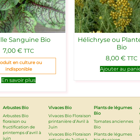
lle Sanguine Bio
Hélichryse ou Plant
Bio
7,00
€
TTC
8,00
€
TTC
oduit en culture ou
Ajouter au pani
indisponible
En savoir plus
Arbustes Bio
Vivaces Bio
Plants de légumes
Bio
Arbustes Bio
Vivaces Bio Floraison
floraison ou
printanière d’Avril à
Tomates anciennes
fructification de
Juin
Bio
printemps d’avril à
Vivaces Bio Floraison
Plants de légumes
juin
estivale de Juillet à
bio de saison