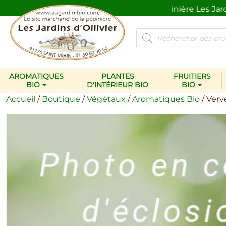
 de l’homme et de la nature.
La pépinière Les Jardins d
Recherche
de
produits
AROMATIQUES
PLANTES
FRUITIERS
BIO
D’INTÉRIEUR BIO
BIO
Accueil
/
Boutique
/
Végétaux
/
Aromatiques Bio
/ Verv