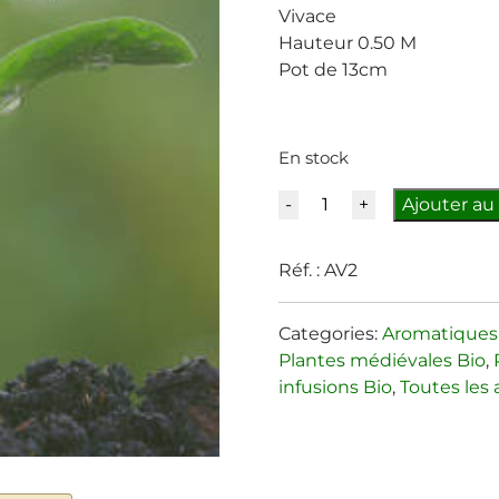
Vivace
Hauteur 0.50 M
Pot de 13cm
En stock
Quantité
Ajouter au
Réf. :
AV2
Categories:
Aromatiques
Plantes médiévales Bio
,
infusions Bio
,
Toutes les