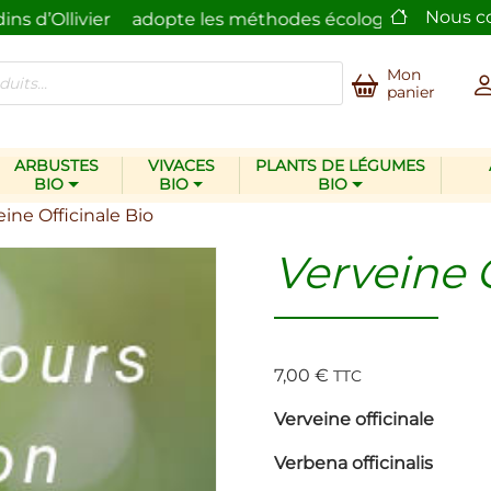
Nous c
’Ollivier
adopte les méthodes écologiques
pour son
Mon
panier
ARBUSTES
VIVACES
PLANTS DE LÉGUMES
BIO
BIO
BIO
eine Officinale Bio
Verveine O
7,00
€
TTC
Verveine officinale
Verbena officinalis