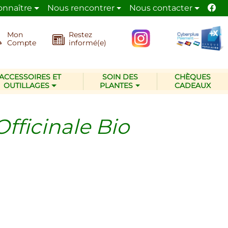
onnaître
Nous rencontrer
Nous contacter
 activité de jardinier paysagiste
respectueux de l’env
Mon
Restez
Compte
informé(e)
ACCESSOIRES ET
SOIN DES
CHÈQUES
OUTILLAGES
PLANTES
CADEAUX
fficinale Bio