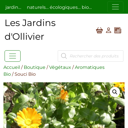
ardin…
naturels… écologiques… bio…
respectueux de l
Les Jardins
d'Ollivier
Recherche
de
produits
Accueil
/
Boutique
/
Végétaux
/
Aromatiques
Bio
/ Souci Bio