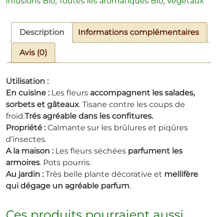
infusions Bio
,
Toutes les aromatiques Bio
,
Végétaux
Description
Informations complémentaires
Avis (0)
Utilisation :
En cuisine :
Les fleurs
accompagnent les salades,
sorbets et gâteaux
. Tisane contre les coups de
froid.
Trés agréable dans les confitures.
Propriété :
Calmante sur les brûlures et piqûres
d’insectes.
A la maison :
Les fleurs séchées
parfument les
armoires
. Pots pourris.
Au jardin :
Très belle plante décorative et
mellifère
qui dégage un agréable parfum
.
Ces produits pourraient aussi