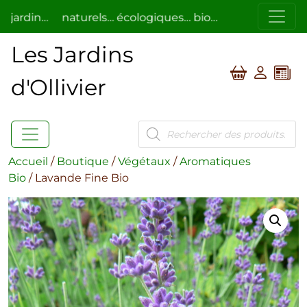
din…
naturels… écologiques… bio…
respectueux de l’h
Les Jardins
d'Ollivier
Recherche
de
produits
Accueil
/
Boutique
/
Végétaux
/
Aromatiques
Bio
/ Lavande Fine Bio