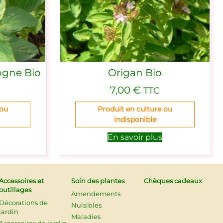
ogne Bio
Origan Bio
7,00
€
TTC
 ou
Produit en culture ou
indisponible
En savoir plus
Accessoires et
Soin des plantes
Chèques cadeaux
outillages
Amendements
Décorations de
Nuisibles
jardin
Maladies
Accessoires de jardin