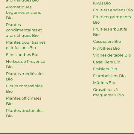
Kiwis Bio
Aromatiques
Fruitiers anciens Bio
Légumes anciens
Fruitiers grimpants
Bio
Bio
Plantes
Fruitiers arbustifs
condimentaires et
Bio
aromatiques Bio
Cassissiers Bio
Plantes pour tisanes
et infusions Bio
Myrtilliers Bio
Fines herbes Bio
Vignes de table Bio
Herbes de Provence
Caseilliers Bio
Bio
Fraisiers-Bio
Plantes médiévales
Framboisiers Bio
Bio
Mûriers Bio
Fleurs comestibles
Groseilliers à
Bio
maquereau Bio
Plantes officinales
Bio
Plantes tinctoriales
Bio