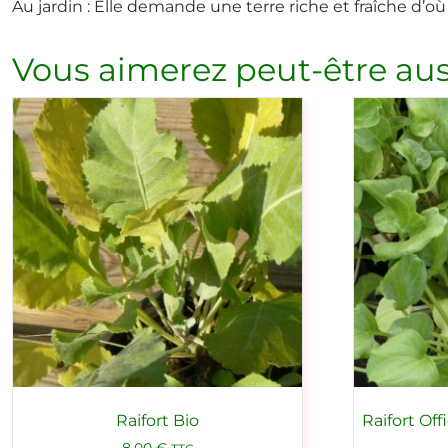
Au jardin : Elle demande une terre riche et fraîche d’où
Vous aimerez peut-être aus
Raifort Bio
Raifort Off
8,00
€