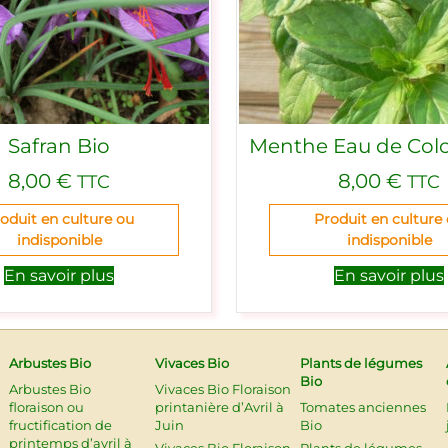
Safran Bio
Menthe Eau de Col
8,00
€
8,00
€
TTC
TTC
oduit en culture ou
Produit en culture
indisponible
indisponible
En savoir plus
En savoir plus
Arbustes Bio
Vivaces Bio
Plants de légumes
Bio
Arbustes Bio
Vivaces Bio Floraison
floraison ou
printanière d’Avril à
Tomates anciennes
fructification de
Juin
Bio
printemps d’avril à
Vivaces Bio Floraison
Plants de légumes