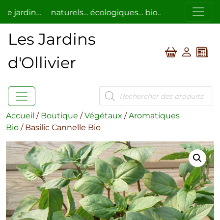
 le jardin…
naturels… écologiques… bio…
respectueux
t.
Les Jardins
d'Ollivier
Recherche
de
produits
Accueil
/
Boutique
/
Végétaux
/
Aromatiques
Bio
/ Basilic Cannelle Bio