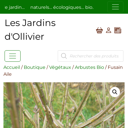
jardin…
naturels… écologiques… bio…
respectueux de 
Les Jardins
d'Ollivier
Recherche
de
produits
Accueil
/
Boutique
/
Végétaux
/
Arbustes Bio
/ Fusain
Aile