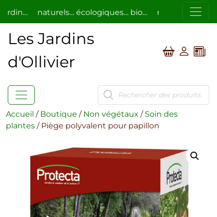
din…
naturels… écologiques… bio…
respectueux de l’h
Les Jardins
d'Ollivier
Recherche
de
produits
Accueil
/
Boutique
/
Non végétaux
/
Soin des
plantes
/ Piège polyvalent pour papillon