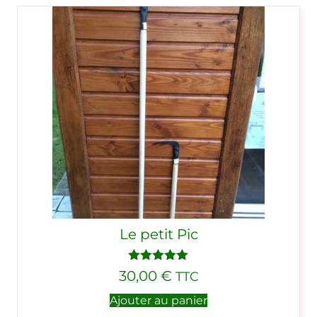
Le petit Pic
Note
5.00
30,00
€
TTC
sur 5
Ajouter au panier