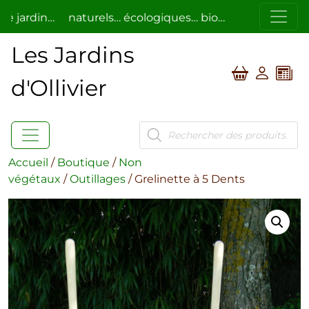
ardin…
naturels… écologiques… bio…
respectueux de l
Les Jardins
d'Ollivier
Recherche
de
produits
Accueil
/
Boutique
/
Non
végétaux
/
Outillages
/ Grelinette à 5 Dents