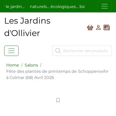
r le jardin…
naturels… écologiques… bio…
respectueux
t.
Les Jardins
d'Ollivier
Recherche
de
produits
Home
/
Salons
/
Fête des plantes de printemps de Schoppenwihr
à Colmar (68) Avril 2026